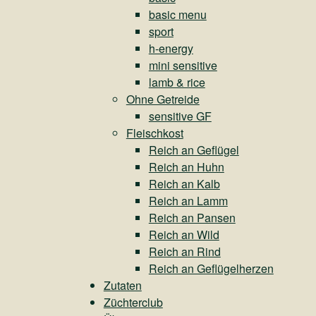
basic menu
sport
h-energy
mini sensitive
lamb & rice
Ohne Getreide
sensitive GF
Fleischkost
Reich an Geflügel
Reich an Huhn
Reich an Kalb
Reich an Lamm
Reich an Pansen
Reich an Wild
Reich an Rind
Reich an Geflügelherzen
Zutaten
Züchterclub