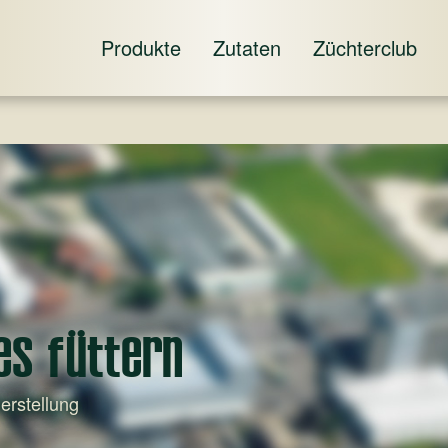
Produkte
Zutaten
Züchterclub
es füttern
erstellung