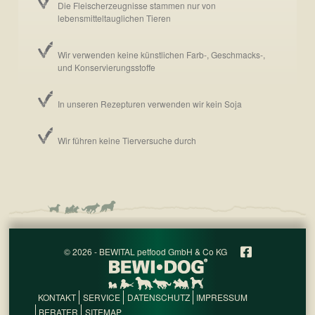
Die Fleischerzeugnisse stammen nur von
lebensmitteltauglichen Tieren
Wir verwenden keine künstlichen Farb-, Geschmacks-,
und Konservierungsstoffe
In unseren Rezepturen verwenden wir kein Soja
Wir führen keine Tierversuche durch
© 2026 - BEWITAL petfood GmbH & Co KG
KONTAKT
SERVICE
DATENSCHUTZ
IMPRESSUM
BERATER
SITEMAP